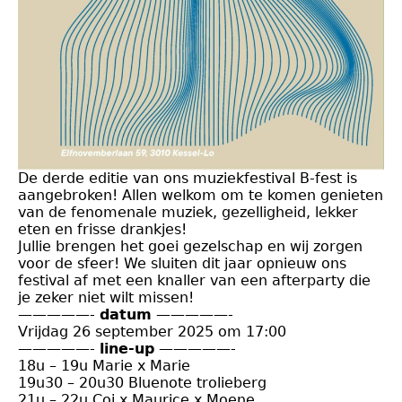
De derde editie van ons muziekfestival B-fest is
aangebroken! Allen welkom om te komen genieten
van de fenomenale muziek, gezelligheid, lekker
eten en frisse drankjes!
Jullie brengen het goei gezelschap en wij zorgen
voor de sfeer! We sluiten dit jaar opnieuw ons
festival af met een knaller van een afterparty die
je zeker niet wilt missen!
—————-
datum
—————-
Vrijdag 26 september 2025 om 17:00
—————-
line-up
—————-
18u – 19u Marie x Marie
19u30 – 20u30 Bluenote trolieberg
21u – 22u Coi x Maurice x Moene